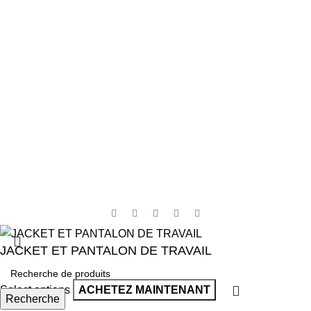
Accueil
Contact
Boutique
Panier
4,8
/5
D'après les avis Google
Rédiger un avis
Cree par
MediArt
JACKET ET PANTALON DE TRAVAIL
Select options
ACHETEZ MAINTENANT
Recherche