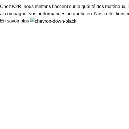
Chez K2R, nous mettons l’accent sur la qualité des matériaux, la
accompagner vos performances au quotidien. Nos collections rés
En savoir plus
Créations K2R
est une entreprise spécialisée dans la fabricatio
Industrie, Services, Hotels, Restaurants, Cliniques et Hôpitaux.
Catégories populaires
Uniformes métiers
Polos et t-shirts professionnels
Haute visibilité
Chaussures et bottes de sécurité
Ceintures et accessoires de sécurité
Liens rapides
Accueil
Contact
Boutique