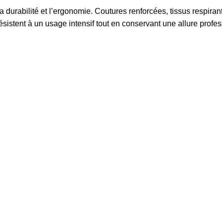
 durabilité et l’ergonomie. Coutures renforcées, tissus respirant
istent à un usage intensif tout en conservant une allure profes
n, l'importation et la vente d'uniformes et équipements militaire
 Vente de drapeaux nationaux, internationaux et d'entreprises ain