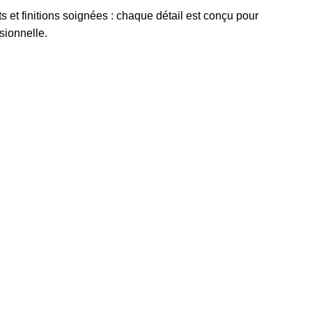
s et finitions soignées : chaque détail est conçu pour
sionnelle.
s et administratifs, vêtements et équipements de travail pour
si que les portraits de Sa Majesté et autres.