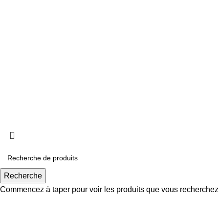
Panier
4,8
/5
D'après les avis Google
Rédiger un avis
Cree par
MediArt
Recherche
Commencez à taper pour voir les produits que vous recherchez