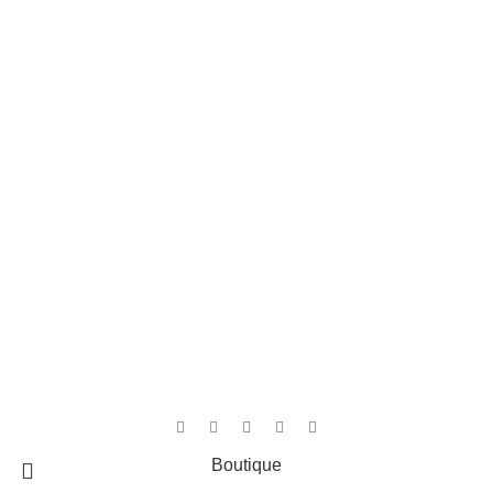
Ceintures et accessoires de sécurité
Liens rapides
Accueil
Contact
Boutique
Panier
4,8
/5
D'après les avis Google
Rédiger un avis
Cree par
MediArt
Boutique