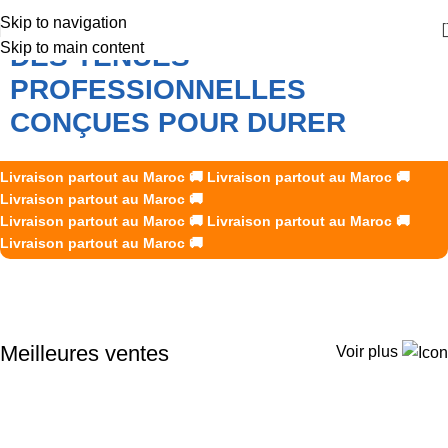
Skip to navigation
Skip to main content
DES TENUES
PROFESSIONNELLES
CONÇUES POUR DURER
K2R Creations accompagne les professionnels marocains
Livraison partout au Maroc
🚚
Livraison partout au Maroc
🚚
avec des vêtements de travail et des EPI fiables, durables et
Livraison partout au Maroc
🚚
Livraison partout au Maroc
adaptés aux exigences de chaque métier.
🚚
Livraison partout au Maroc
🚚
Livraison partout au Maroc
🚚
Découvrir nos produits
Meilleures ventes
Voir plus