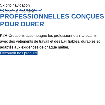
Skip to navigation
DES TENUES
Skip to main content
PROFESSIONNELLES CONÇUES
POUR DURER
K2R Creations accompagne les professionnels marocains
avec des vêtements de travail et des EPI fiables, durables et
adaptés aux exigences de chaque métier.
Découvrir nos produits
VOTRE PARTENAIRE
EN VÊTEMENTS DE
TRAVAIL ET EPI
Depuis plus de cinq décennies, K2R Creations
accompagne les professionnels marocains avec des
tenues fiables, durables et conformes aux exigences de
sécurité.