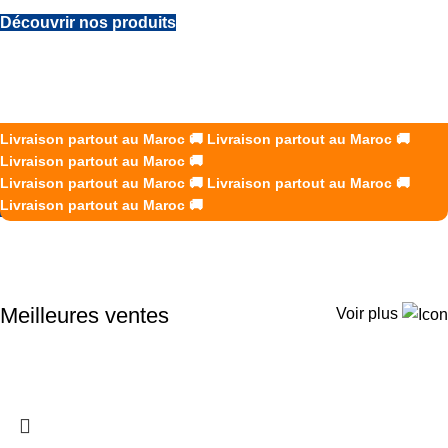
Découvrir nos produits
DES SOLUTIONS B2B SUR
MESURE POUR VOS ÉQUIPES
K2R Creations accompagne les entreprises avec des
Livraison partout au Maroc
🚚
Livraison partout au Maroc
🚚
vêtements de travail, uniformes et EPI adaptés à chaque
Livraison partout au Maroc
🚚
secteur d’activité.
Livraison partout au Maroc
🚚
Livraison partout au Maroc
🚚
Livraison partout au Maroc
🚚
Demander un devis
Meilleures ventes
Voir plus