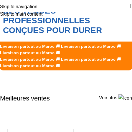
Skip to navigation
DES TENUES
Skip to main content
PROFESSIONNELLES
CONÇUES POUR DURER
K2R Creations accompagne les professionnels marocains
Livraison partout au Maroc
🚚
Livraison partout au Maroc
🚚
avec des vêtements de travail et des EPI fiables, durables et
Livraison partout au Maroc
🚚
Livraison partout au Maroc
adaptés aux exigences de chaque métier.
🚚
Livraison partout au Maroc
🚚
Livraison partout au Maroc
🚚
Découvrir nos produits
Meilleures ventes
Voir plus