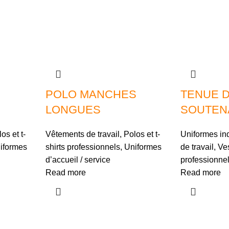
POLO MANCHES
TENUE 
LONGUES
SOUTEN
os et t-
Vêtements de travail
,
Polos et t-
Uniformes ind
iformes
shirts professionnels
,
Uniformes
de travail
,
Ves
d’accueil / service
professionne
Read more
Read more