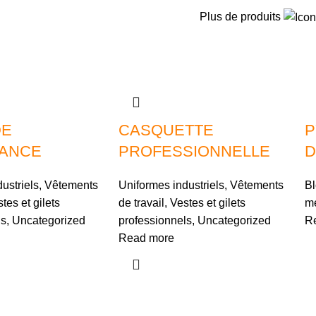
Plus de produits
DE
CASQUETTE
P
ANCE
PROFESSIONNELLE
D
ustriels
,
Vêtements
Uniformes industriels
,
Vêtements
Bl
tes et gilets
de travail
,
Vestes et gilets
mé
ls
,
Uncategorized
professionnels
,
Uncategorized
R
Read more