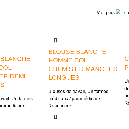
Voir plus
BLOUSE BLANCHE
 BLANCHE
C
HOMME COL
COL
P
CHEMISIER MANCHES
ER DEMI
LONGUES
Un
S
de
Blouses de travail
,
Uniformes
pr
avail
,
Uniformes
médicaux / paramédicaux
R
aramédicaux
Read more