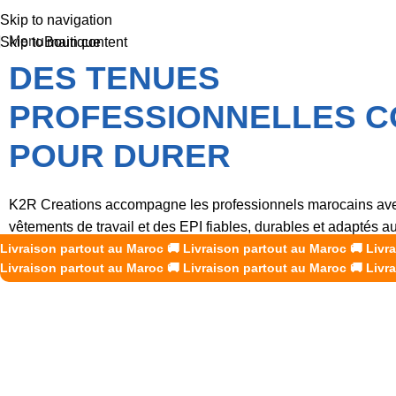
Skip to navigation
Menu
Boutique
Skip to main content
DES TENUES
PROFESSIONNELLES 
POUR DURER
K2R Creations accompagne les professionnels marocains av
vêtements de travail et des EPI fiables, durables et adaptés 
Livraison partout au Maroc
de chaque métier.
🚚
Livraison partout au Maroc
🚚
Livr
Livraison partout au Maroc
🚚
Livraison partout au Maroc
🚚
Livr
Découvrir nos produits