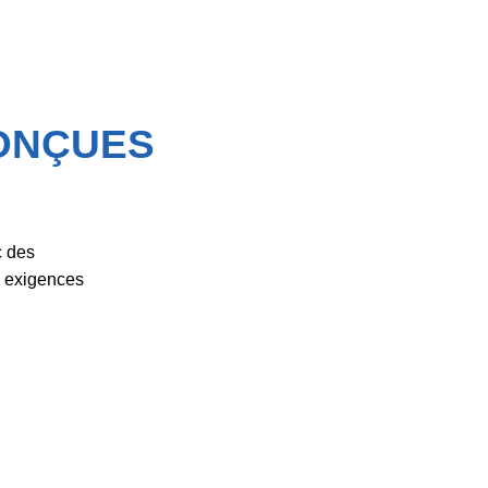
ONÇUES
c des
x exigences