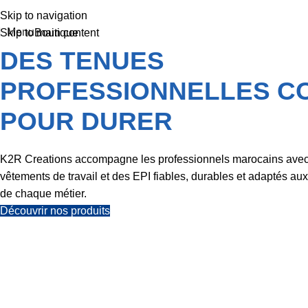
Skip to navigation
Menu
Boutique
Skip to main content
DES TENUES
PROFESSIONNELLES C
POUR DURER
K2R Creations accompagne les professionnels marocains ave
vêtements de travail et des EPI fiables, durables et adaptés au
de chaque métier.
Découvrir nos produits
VOTRE
PARTENAIRE EN
VÊTEMENTS DE