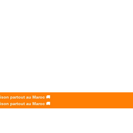
ES
ments
vité.
aison partout au Maroc
🚚
aison partout au Maroc
🚚