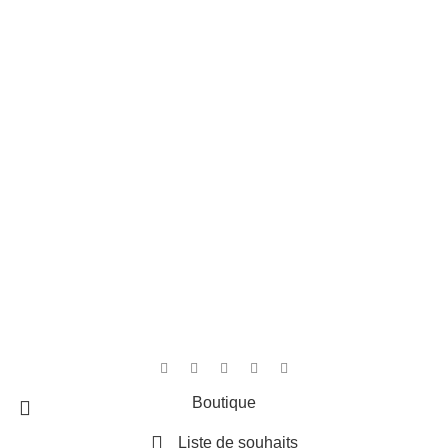
Liens rapides
Accueil
Contact
Boutique
Panier
4,8
/5
D'après les avis Google
Rédiger un avis
Cree par
MediArt
Boutique
Liste de souhaits