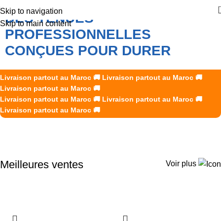
Skip to navigation
DES TENUES
Skip to main content
PROFESSIONNELLES
CONÇUES POUR DURER
K2R Creations accompagne les professionnels marocains
Livraison partout au Maroc
🚚
Livraison partout au Maroc
🚚
avec des vêtements de travail et des EPI fiables, durables et
Livraison partout au Maroc
🚚
Livraison partout au Maroc
adaptés aux exigences de chaque métier.
🚚
Livraison partout au Maroc
🚚
Livraison partout au Maroc
🚚
Découvrir nos produits
Meilleures ventes
Voir plus