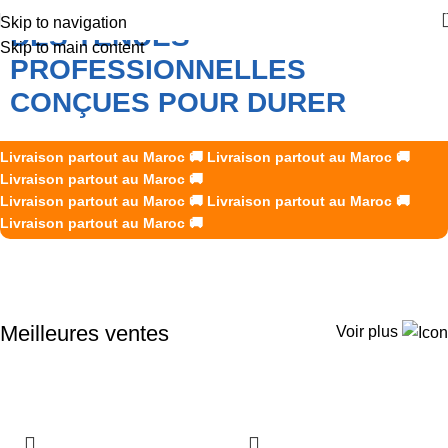
Skip to navigation
DES TENUES
Skip to main content
PROFESSIONNELLES
CONÇUES POUR DURER
K2R Creations accompagne les professionnels marocains
Livraison partout au Maroc
🚚
Livraison partout au Maroc
🚚
avec des vêtements de travail et des EPI fiables, durables et
Livraison partout au Maroc
🚚
Livraison partout au Maroc
adaptés aux exigences de chaque métier.
🚚
Livraison partout au Maroc
🚚
Livraison partout au Maroc
🚚
Découvrir nos produits
Meilleures ventes
Voir plus