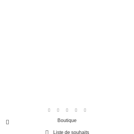
Liens rapides
Accueil
Contact
Boutique
Panier
4,8
/5
D'après les avis Google
Rédiger un avis
Cree par
MediArt
Boutique
Liste de souhaits