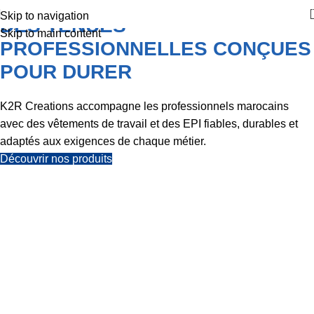
Skip to navigation
DES TENUES
Skip to main content
PROFESSIONNELLES CONÇUES
POUR DURER
K2R Creations accompagne les professionnels marocains
avec des vêtements de travail et des EPI fiables, durables et
adaptés aux exigences de chaque métier.
Découvrir nos produits
VOTRE PARTENAIRE
EN VÊTEMENTS DE
TRAVAIL ET EPI
Depuis plus de cinq décennies, K2R Creations
accompagne les professionnels marocains avec des
tenues fiables, durables et conformes aux exigences de
sécurité.