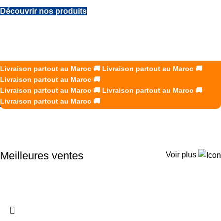
Découvrir nos produits
DES SOLUTIONS B2B SUR
MESURE POUR VOS ÉQUIPES
K2R Creations accompagne les entreprises avec des
Livraison partout au Maroc
🚚
Livraison partout au Maroc
🚚
vêtements de travail, uniformes et EPI adaptés à chaque
Livraison partout au Maroc
🚚
secteur d’activité.
Livraison partout au Maroc
🚚
Livraison partout au Maroc
🚚
Livraison partout au Maroc
🚚
Demander un devis
Meilleures ventes
Voir plus