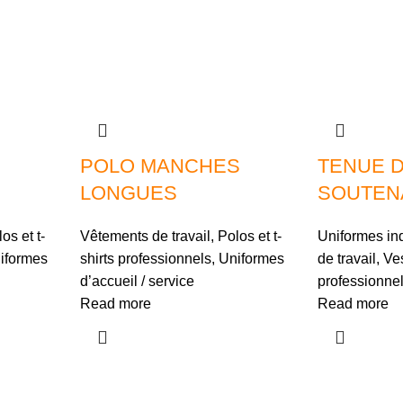
POLO MANCHES
TENUE 
LONGUES
SOUTEN
os et t-
Vêtements de travail
,
Polos et t-
Uniformes ind
iformes
shirts professionnels
,
Uniformes
de travail
,
Ves
d’accueil / service
professionne
Read more
Read more