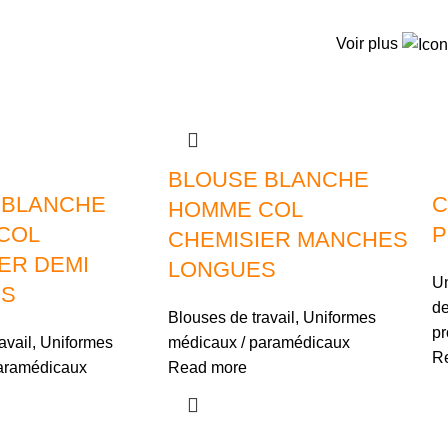
Voir plus
BLOUSE BLANCHE
 BLANCHE
C
HOMME COL
COL
P
CHEMISIER MANCHES
ER DEMI
LONGUES
Un
S
de
Blouses de travail
,
Uniformes
pr
avail
,
Uniformes
médicaux / paramédicaux
R
aramédicaux
Read more