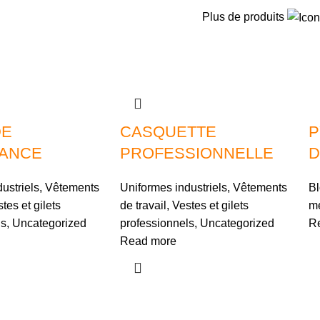
Plus de produits
DE
CASQUETTE
P
ANCE
PROFESSIONNELLE
D
ustriels
,
Vêtements
Uniformes industriels
,
Vêtements
Bl
tes et gilets
de travail
,
Vestes et gilets
mé
ls
,
Uncategorized
professionnels
,
Uncategorized
R
Read more