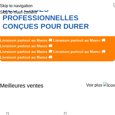
Skip to navigation
DES TENUES
Skip to main content
PROFESSIONNELLES
CONÇUES POUR DURER
K2R Creations accompagne les professionnels marocains
Livraison partout au Maroc
🚚
Livraison partout au Maroc
🚚
avec des vêtements de travail et des EPI fiables, durables et
Livraison partout au Maroc
🚚
Livraison partout au Maroc
adaptés aux exigences de chaque métier.
🚚
Livraison partout au Maroc
🚚
Livraison partout au Maroc
🚚
Découvrir nos produits
Meilleures ventes
Voir plus