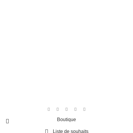
Liens rapides
Accueil
Contact
Boutique
Panier
4,8
/5
D'après les avis Google
Rédiger un avis
Cree par
MediArt
Boutique
Liste de souhaits