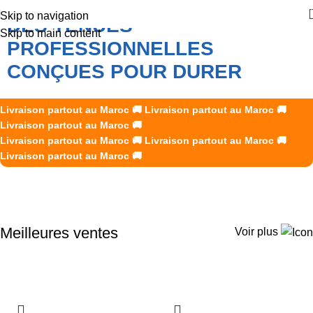
Skip to navigation
DES TENUES
Skip to main content
PROFESSIONNELLES
CONÇUES POUR DURER
K2R Creations accompagne les professionnels marocains
Livraison partout au Maroc
🚚
Livraison partout au Maroc
🚚
avec des vêtements de travail et des EPI fiables, durables et
Livraison partout au Maroc
🚚
Livraison partout au Maroc
adaptés aux exigences de chaque métier.
🚚
Livraison partout au Maroc
🚚
Livraison partout au Maroc
🚚
Découvrir nos produits
Meilleures ventes
Voir plus