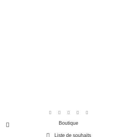
Liens rapides
Accueil
Contact
Boutique
Panier
4,8
/5
D'après les avis Google
Rédiger un avis
Cree par
MediArt
Boutique
Liste de souhaits