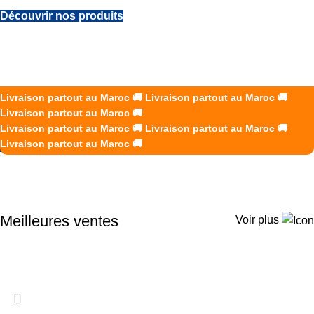
Découvrir nos produits
DES SOLUTIONS B2B SUR
MESURE POUR VOS ÉQUIPES
K2R Creations accompagne les entreprises avec des
Livraison partout au Maroc
🚚
Livraison partout au Maroc
🚚
vêtements de travail, uniformes et EPI adaptés à chaque
Livraison partout au Maroc
🚚
secteur d’activité.
Livraison partout au Maroc
🚚
Livraison partout au Maroc
🚚
Livraison partout au Maroc
🚚
Demander un devis
Meilleures ventes
Voir plus