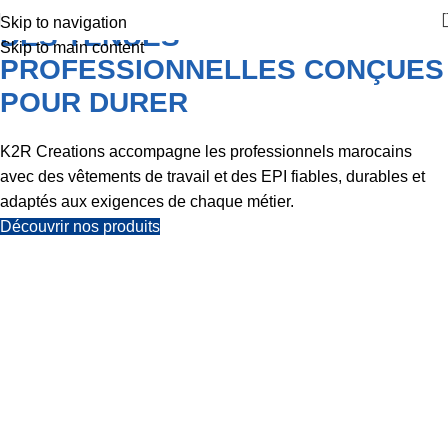
Skip to navigation
DES TENUES
Skip to main content
PROFESSIONNELLES CONÇUES
POUR DURER
K2R Creations accompagne les professionnels marocains
avec des vêtements de travail et des EPI fiables, durables et
adaptés aux exigences de chaque métier.
Découvrir nos produits
VOTRE PARTENAIRE
EN VÊTEMENTS DE
TRAVAIL ET EPI
Depuis plus de cinq décennies, K2R Creations
accompagne les professionnels marocains avec des
tenues fiables, durables et conformes aux exigences de
sécurité.