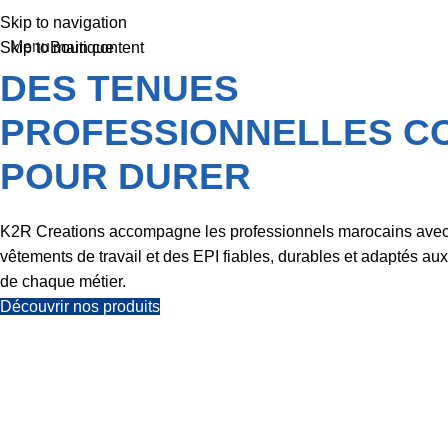
Skip to navigation
Menu
Boutique
Skip to main content
DES TENUES
PROFESSIONNELLES C
POUR DURER
K2R Creations accompagne les professionnels marocains ave
vêtements de travail et des EPI fiables, durables et adaptés au
de chaque métier.
Découvrir nos produits
VOTRE
PARTENAIRE EN
VÊTEMENTS DE