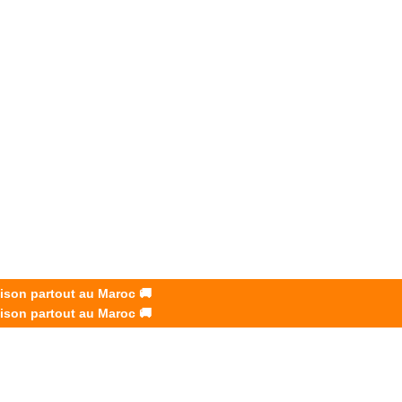
ES
ments
vité.
aison partout au Maroc
🚚
aison partout au Maroc
🚚