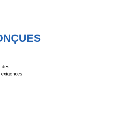
ONÇUES
c des
x exigences