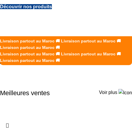
Découvrir nos produits
DES SOLUTIONS B2B SUR
MESURE POUR VOS ÉQUIPES
K2R Creations accompagne les entreprises avec des
Livraison partout au Maroc
🚚
Livraison partout au Maroc
🚚
vêtements de travail, uniformes et EPI adaptés à chaque
Livraison partout au Maroc
🚚
secteur d’activité.
Livraison partout au Maroc
🚚
Livraison partout au Maroc
🚚
Livraison partout au Maroc
🚚
Demander un devis
Meilleures ventes
Voir plus