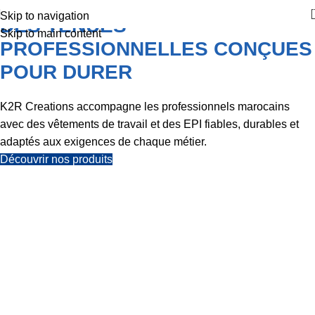
Skip to navigation
DES TENUES
Skip to main content
PROFESSIONNELLES CONÇUES
POUR DURER
K2R Creations accompagne les professionnels marocains
avec des vêtements de travail et des EPI fiables, durables et
adaptés aux exigences de chaque métier.
Découvrir nos produits
VOTRE PARTENAIRE
EN VÊTEMENTS DE
TRAVAIL ET EPI
Depuis plus de cinq décennies, K2R Creations
accompagne les professionnels marocains avec des
tenues fiables, durables et conformes aux exigences de
sécurité.