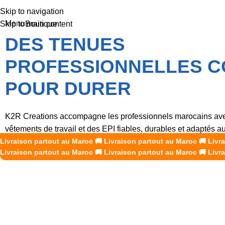
Skip to navigation
Menu
Boutique
Skip to main content
DES TENUES
PROFESSIONNELLES 
POUR DURER
K2R Creations accompagne les professionnels marocains av
vêtements de travail et des EPI fiables, durables et adaptés 
Livraison partout au Maroc
de chaque métier.
🚚
Livraison partout au Maroc
🚚
Livr
Livraison partout au Maroc
🚚
Livraison partout au Maroc
🚚
Livr
Découvrir nos produits