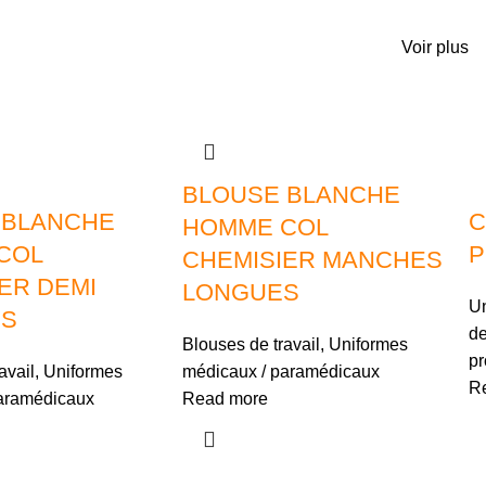
Voir plus
BLOUSE BLANCHE
 BLANCHE
C
HOMME COL
COL
P
CHEMISIER MANCHES
ER DEMI
LONGUES
Un
S
de
Blouses de travail
,
Uniformes
pr
avail
,
Uniformes
médicaux / paramédicaux
R
aramédicaux
Read more