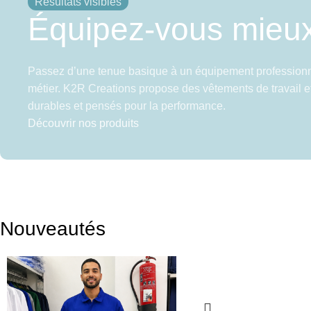
Résultats visibles
Équipez-vous mieu
Passez d’une tenue basique à un équipement professionn
métier. K2R Creations propose des vêtements de travail et
durables et pensés pour la performance.
Découvrir nos produits
Nouveautés