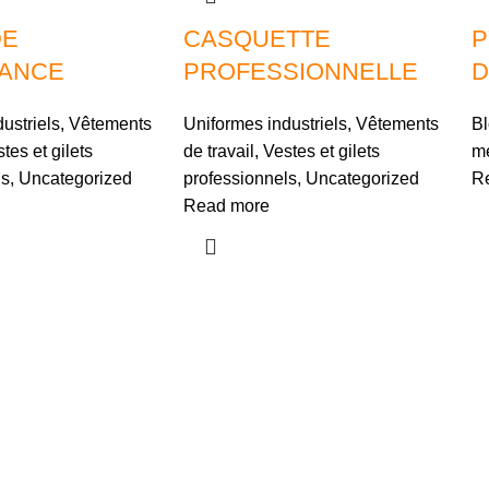
DE
CASQUETTE
P
ANCE
PROFESSIONNELLE
D
ustriels
,
Vêtements
Uniformes industriels
,
Vêtements
Bl
tes et gilets
de travail
,
Vestes et gilets
mé
ls
,
Uncategorized
professionnels
,
Uncategorized
R
Read more