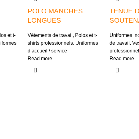
POLO MANCHES
TENUE 
LONGUES
SOUTEN
os et t-
Vêtements de travail
,
Polos et t-
Uniformes ind
iformes
shirts professionnels
,
Uniformes
de travail
,
Ves
d’accueil / service
professionne
Read more
Read more